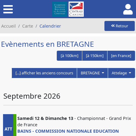
Accueil
Carte
Calendrier
Retour
Evènements en BRETAGNE
[à 100km]
[à 150km]
[en France]
[...] afficher les anciens concours
BRETAGNE
Attelage
Septembre 2026
Samedi 12 & Dimanche 13
- Championnat - Grand Prix
de France
ATT
BAINS - COMMISSION NATIONALE EDUCATION