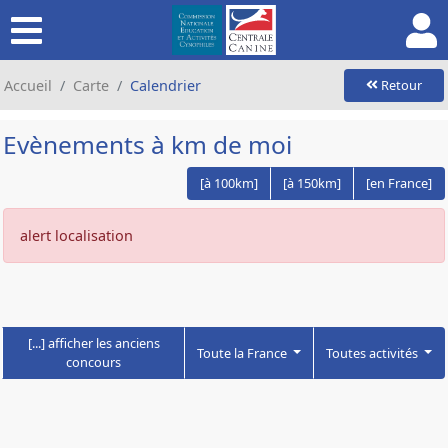
Accueil
Carte
Calendrier
Retour
Evènements à km de moi
[à 100km]
[à 150km]
[en France]
alert localisation
[...] afficher les anciens
Toute la France
Toutes activités
concours