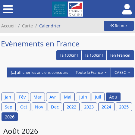
Accueil
Carte
Calendrier
Retour
Evènements en France
[à 100km]
[à 150km]
[en France]
[...] afficher les anciens concours
Toute la France
CAESC
Jan
Fév
Mar
Avr
Mai
Juin
Juil
Aou
Sep
Oct
Nov
Dec
2022
2023
2024
2025
2026
Août 2026