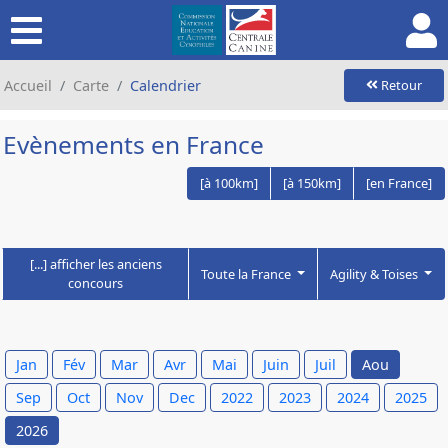
Accueil
Carte
Calendrier
Retour
Evènements en France
[à 100km]
[à 150km]
[en France]
[...] afficher les anciens
Toute la France
Agility & Toises
concours
Jan
Fév
Mar
Avr
Mai
Juin
Juil
Aou
Sep
Oct
Nov
Dec
2022
2023
2024
2025
2026