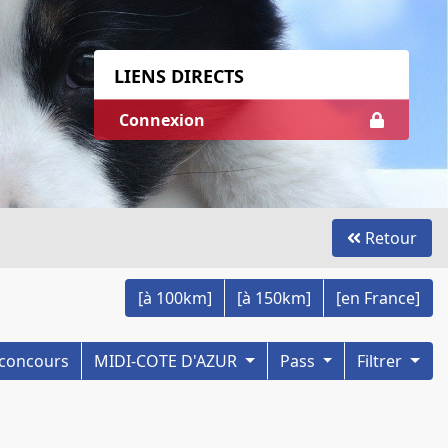
LIENS DIRECTS
Connexion
Retour
[à 100km]
[à 150km]
[en France]
s concours
MIDI-COTE D'AZUR
Pass
Filtrer