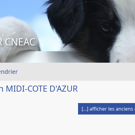
R CNEAC
endrier
n MIDI-COTE D'AZUR
[...] afficher les ancien