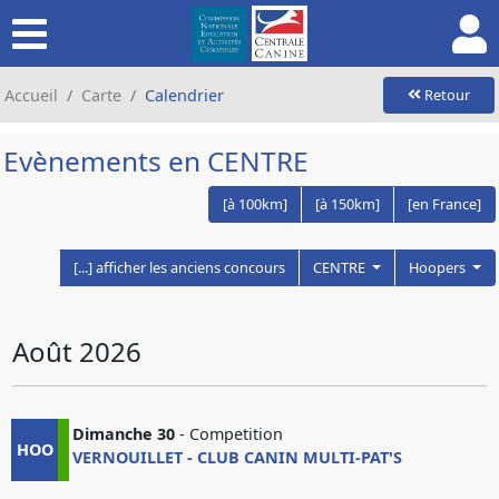
Accueil
Carte
Calendrier
Retour
Evènements en CENTRE
[à 100km]
[à 150km]
[en France]
[...] afficher les anciens concours
CENTRE
Hoopers
Août 2026
Dimanche 30
- Competition
HOO
VERNOUILLET - CLUB CANIN MULTI-PAT'S