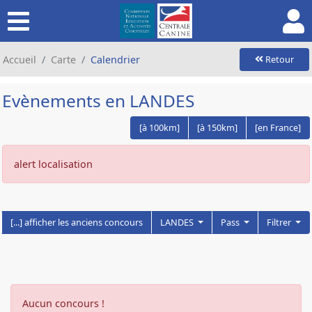
Accueil
Carte
Calendrier
Retour
Evènements en LANDES
[à 100km]
[à 150km]
[en France]
alert localisation
[...] afficher les anciens concours
LANDES
Pass
Filtrer
Aucun concours !